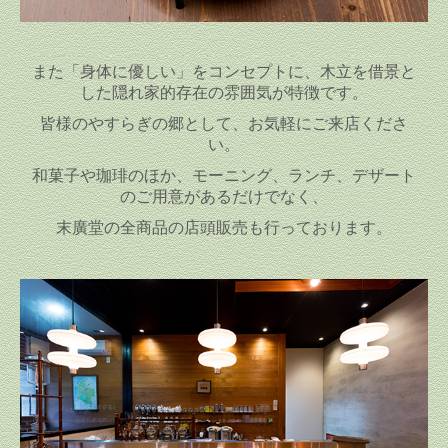
また「身体に優しい」をコンセプトに、
木立を借景と
した隠れ家的存在の雰囲気が特徴です。
皆様のやすらぎの郷として、お気軽にご来店くださ
い。
和菓子や珈琲のほか、
モーニング、ランチ、
デザート
の
ご用意があるだけでなく、
末廣堂の全商品の店頭販売も行っております。