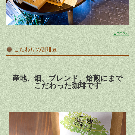
▲TOPへ
こだわりの珈琲豆
産地、畑、ブレンド、焙煎にまで
こだわった珈琲です