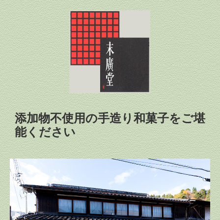
珈琲豆
光都苑限定商品
オンラインショップ
特定商取引法の表示
お問合せ
プライバシーポリシー
添加物不使用の手造り和菓子をご堪
能ください