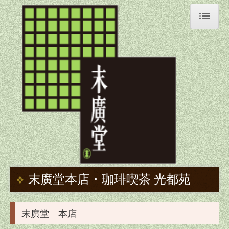
HOME
末廣堂本店
珈琲喫茶 光都苑
商品のご案内
羊羹
最中
饅頭
末廣堂本店・珈琲喫茶 光都苑
季節菓子
末廣堂 本店
クッキー