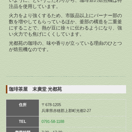
いように、というこだわりから、珈琲豆の焙煎機は特
注品を使用しています。
火力をより強くするため、市販品以上にバーナー部の
数を増やしてもらっているほか、釜部の構造を二重釜
にすることで、熱が豆に徐々に伝わるようになり、強
い火力でも焦げにくくしています。
光都苑の珈琲の、味や香りが立っている理由のひとつ
が焙煎機なのです。
珈琲茶屋 末廣堂 光都苑
住所
〒678-1205
兵庫県赤穂郡上郡町光都2-27
TEL
0791-58-1188