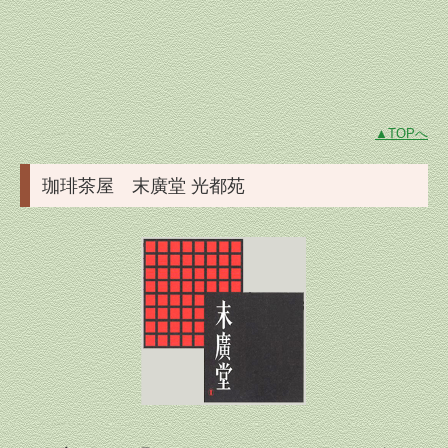
▲TOPへ
珈琲茶屋 末廣堂 光都苑